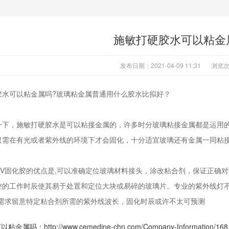
施敏打硬胶水可以粘金
发布日期：2021-04-09 11:31
浏览
胶水可以粘金属吗?玻璃粘金属普通用什么胶水比拟好？
，施敏打硬胶水是可以粘接金属的，许多时分玻璃粘接金属都是运用的施
只需在有光或者紫外线的环境下才会固化，十分适宜玻璃还有金属一同粘
固化胶的优点是,可以准确定位玻璃材料接头，涂改粘合剂，保证正确对
控的工作时辰使其易于处置和定位大块或易碎的玻璃片。专业的紫外线灯
你需求留意特定粘合剂所需的紫外线波长，固化时辰或许不太可预测
可以粘金属吗
：http://www.cemedine-chn.com/Company-Information/168